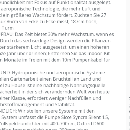
undlichkeit mit Fokus auf Funktionalität ausgelegt.
 aeroponische Technologie, die mehr Luft und
nd ein größeres Wachstum fördert. Züchten Sie 27
nur 86cm von Ecke zu Ecke misst; 187cm hoch,
d Turm.
BAU: Das Zelt bietet 30% mehr Wachstum, wenn es
. Durch das sechseckige Design werden die Pflanzen
hter stärkerem Licht ausgesetzt, um einen höheren
ze Jahr über drinnen; Entfernen Sie das Indoor-Kit
n Monate im Freien mit dem 10m Pumpenkabel für
ND: Hydroponische und aeroponische Systeme
ellen Gartenarbeit einen Bruchteil an Land und
l zu Hause ist eine nachhaltige Nahrungsquelle
sicherheit in der sich verändernden Welt von heute
einer Klasse, erfordert weniger Nachfüllen und
ährstoffmanagement und Stabilität.
CH: Wir stellen unsere Systeme mit den
ystem umfasst die Pumpe Sicce Syncra Silent 1.5,
Vollspektrumlichter mit 400-700nm, Oxford D600