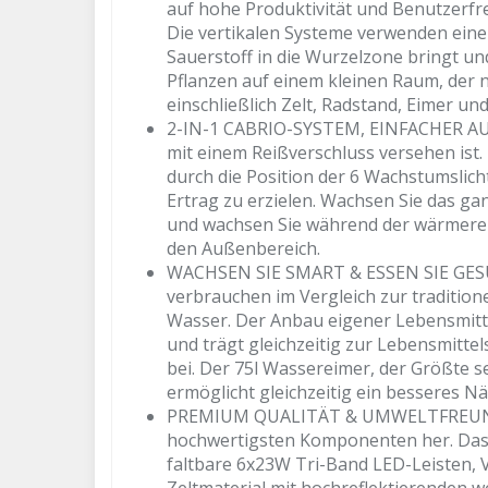
auf hohe Produktivität und Benutzerfre
Die vertikalen Systeme verwenden eine
Sauerstoff in die Wurzelzone bringt u
Pflanzen auf einem kleinen Raum, der 
einschließlich Zelt, Radstand, Eimer un
2-IN-1 CABRIO-SYSTEM, EINFACHER AUF
mit einem Reißverschluss versehen ist
durch die Position der 6 Wachstumslic
Ertrag zu erzielen. Wachsen Sie das gan
und wachsen Sie während der wärmere
den Außenbereich.
WACHSEN SIE SMART & ESSEN SIE GESU
verbrauchen im Vergleich zur tradition
Wasser. Der Anbau eigener Lebensmitte
und trägt gleichzeitig zur Lebensmittel
bei. Der 75l Wassereimer, der Größte s
ermöglicht gleichzeitig ein besseres N
PREMIUM QUALITÄT & UMWELTFREUNDLI
hochwertigsten Komponenten her. Das S
faltbare 6x23W Tri-Band LED-Leisten, 