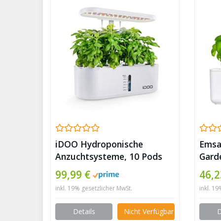
iDOO Hydroponische
Emsa
Anzuchtsysteme, 10 Pods
Gard
99,99 €
46,2
inkl. 19% gesetzlicher MwSt.
inkl. 1
Details
Nicht Verfügbar
D