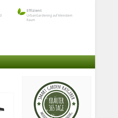
Effizient
d
UrbanGardening auf kleinstem
Raum