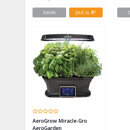
Details
Jetzt zu
*
D
AeroGrow Miracle-Gro
AeroGarden